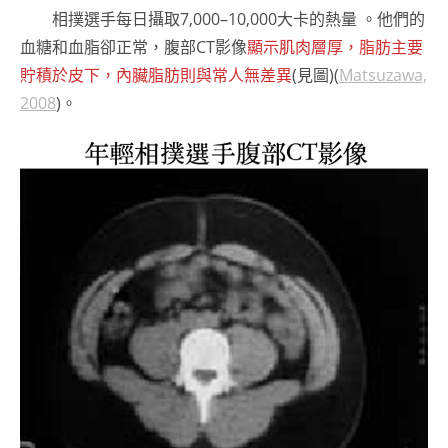
相撲選手每日攝取7,000–10,000大卡的熱量 。他們的
血糖和血脂卻正常，腹部CT影像
顯示肌肉層厚，脂肪主要
貯積於皮下，內臟脂肪則與常人無差異
(見圖)(
Matsuzawa,
2008
)。