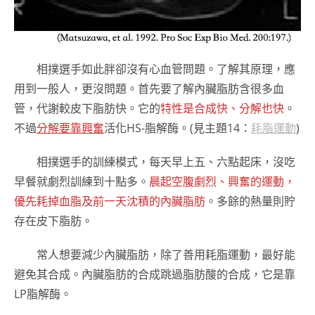
相撲選手如此胖卻沒有心血管問題。了解其原理，應
用到一般人，更沒問題。首先要了解內臟脂肪含很多血
管，代謝較皮下脂肪快。它的
特性是合成快、分解也快
。
不過
分解要靠興奮
活化HS-脂解酶。(見主題14：
耗脂運動
)
相撲選手的訓練模式，每天早上五、六點起床，沒吃
早餐就劇烈訓練到十點多。
晨起空腹劇烈、興奮的運動，
優先耗掉血脂及前一天沈積的內臟脂肪
。多餘的熱量則貯
存在皮下脂肪。
常人想要減少內臟脂肪，除了善用耗脂運動，最好能
避免其合成。內臟脂肪的合成跳過脂肪酸的合成，它是靠
LP脂解酶。