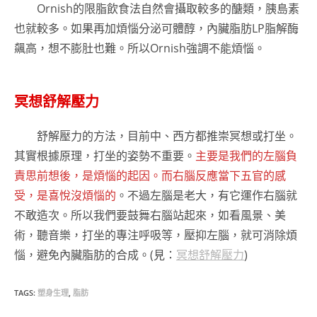
Ornish的限脂飲食法自然會攝取較多的醣類，胰島素
也就較多。如果再加煩惱分泌可體醇，內臟脂肪LP脂解酶
飆高，想不膨肚也難。所以Ornish強調不能煩惱。
冥想舒解壓力
舒解壓力的方法，目前中、西方都推崇冥想或打坐。
其實根據原理，打坐的姿勢不重要。
主要是我們的左腦負
責思前想後，是煩惱的起因。而右腦反應當下五官的感
受，是喜悅沒煩惱的
。不過左腦是老大，有它運作右腦就
不敢造次。所以我們要鼓舞右腦站起來，如看風景、美
術，聽音樂，打坐的專注呼吸等，壓抑左腦，就可消除煩
惱，避免內臟脂肪的合成。(見：
冥想舒解壓力
)
TAGS:
塑身生理
,
脂肪