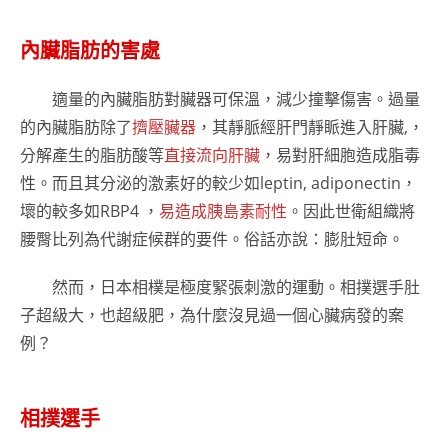
內臟脂肪的害處
適量的內臟脂肪對臟器可保溫，減少撞擊傷害。過量
的內臟脂肪除了
擠壓臟器
，其靜脈經肝門靜眽進入肝臟,，
分解產生的脂肪酸等
直接流向肝臟
，易對肝細胞造成脂毒
性。而且其分泌的激素好的較少如leptin, adiponectin，
壞的較多如RBP4 ，
易造成胰島素耐性
。因此世衛組織將
腰臀比列為代謝症候群的要件。俗話亦說：膨肚短命。
然而，日本相樸是極度緊張刺激的運動。相撲選手肚
子超級大，也超級肥，為什麼沒見過一個心臟病發的案
例？
相撲選手