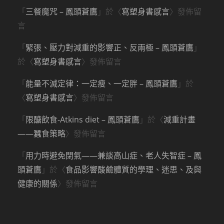
「
三餐魔咒 – 鳳頭蒼鷹
」於〈
寫塑身書感言
〉發佈留
言
「
緊張、壓力對減重的影響正、反兩極 – 鳳頭蒼鷹
」
於〈
寫塑身書感言
〉發佈留言
「
能量不滅定律：一定瘦、一定胖 – 鳳頭蒼鷹
」於
〈
寫塑身書感言
〉發佈留言
「
限醣飲食-Atkins diet – 鳳頭蒼鷹
」於〈
減重計畫
——蠶食策略
〉發佈留言
「
用力時避免閉氣——兼談高山症、老人失智症 – 鳳
頭蒼鷹
」於〈
食品影響酸鹼體質的學理、迷思、及與
健康的關係
〉發佈留言