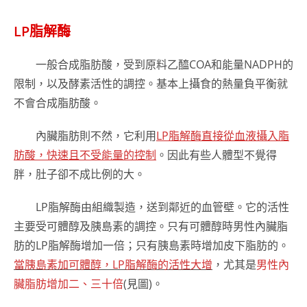
LP
脂解酶
一般合成脂肪酸，受到原料乙醯COA和能量NADPH的
限制，以及酵素活性的調控。基本上攝食的熱量負平衡就
不會合成脂肪酸。
內臟脂肪則不然，它利用
LP脂解酶直接從血液攝入脂
肪酸，快速且不受能量的控制
。因此有些人體型不覺得
胖，肚子卻不成比例的大。
LP脂解酶由組織製造，送到鄰近的血管壁。它的活性
主要受可體醇及胰島素的調控。只有可體醇時男性內臟脂
肪的LP脂解酶增加一倍；只有胰島素時增加皮下脂肪的。
當胰島素加可體醇，LP脂解酶的活性大增
，尤其是
男性內
臟脂肪增加二、三十倍
(見圖)。