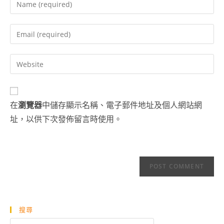
your
name
Enter
or
your
username
email
Enter
to
address
your
comment
to
website
comment
URL
在
瀏覽器
中儲存顯示名稱、電子郵件地址及個人網站網
(optional)
址，以供下次發佈留言時使用。
搜尋
搜