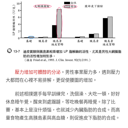
壓力增加可體醇的分泌
。男性事業壓力多，遇到壓力
大都悶在心裡不易排解，更促使腰圍的增加。
前述相撲選手每早訓練完，洗個澡、大吃一頓，好好
休息睡午覺。醒來到處蹓躂，等吃晚餐再睡覺。除了比
賽，基本上是沒什煩惱，也就減少內臟脂肪的合成。而高
量食物產生高胰島素與高血糖，則促進皮下脂肪的合成。