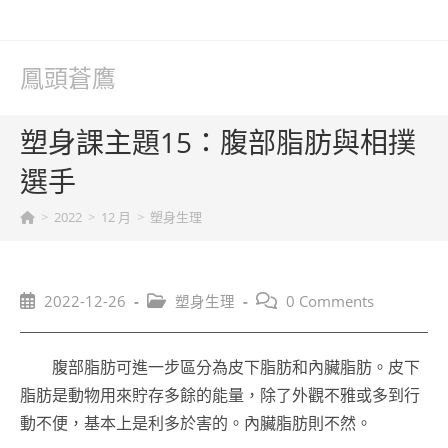
Skip
to
content
鳳頭蒼鷹
塑身課主題15：腹部脂肪與相撲
選手
>
2022
>
12 月
>
塑身生理
Post
Post
Post
2022-12-26
塑身生理
0 Comments
published:
category:
comments:
腹部脂肪可進一步區分為皮下脂肪和內臟脂肪。皮下
脂肪是動物用來貯存多餘的能量，除了外觀不雅或多到行
動不便，基本上是利多於害的。內臟脂肪則不然。