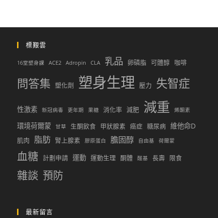
標艱雲
乳品
卵磷脂
可體醇
咖啡
16堂塑身課
ACE2
Adropin
CLA
塑身生理
問答集
失智症
塑化劑
壓力
減重
性激素
消化率
減肥
新冠病毒
更年期
果糖
烯酮素
環境荷爾蒙
維他命D
生酮飲食
甲狀腺素
癌症
糖尿病
甘草
脂肪
膽固醇
肌肉
腎上腺素
膠原蛋白
自由基
荷爾蒙
血糖
運動
計劃申請
運動生理
酮體
長壽
限食
醛基
雜談
預防
最新留言