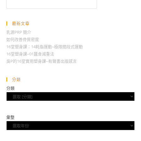
尋
最新文章
乳源PRP 簡介
如何改善骨質密度
16堂塑身課：14耗脂運動–極限間段式運動
16堂塑身課–01蠶食減重法
吳P的16堂實用塑身課–有聲書出版感言
分類
分類
彙整