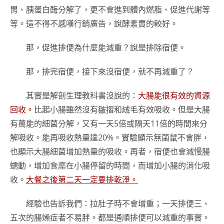
胃、胰蛋白酶分解了，更不會進到體內燃脂、促進代謝等
等。這不得不感嘆行銷廣告，說酵素賣的較好。
那，促進排便為什麼能減重？說是排除宿便。
那，排完宿便，接下來沒宿便，就不再減重了？
其實是解剖生理教科書沒說的：
大腸能很有效的資源
回收。
比起小腸雖然沒有皺摺和絨毛有效吸收。但是大腸
有萬能的細菌分解，又有一天5倍或隔天11倍的時間來分
解吸收。能再吸收熱量達20%。實驗顯示無菌鼠不會胖，
也顯示大腸細菌增加熱量的吸收。再者，宿便也會減慢腸
蠕動，增加食糜在小腸停留的時間，而增加小腸的消化吸
收。
大餐之後第二天一定要排乾淨。
經驗也告訴我們：拉肚子時不會增重；一天排便三、
五次的腸燥症者不易胖。都是通順排便可以減重的事實。