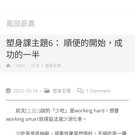
Skip
to
content
鳳頭蒼鷹
塑身課主題6： 順便的開始，成
功的一半
>
2022
>
10 月
>
塑身生理
Post
Post
Post
2022-10-16
塑身生理
1 Comment
published:
category:
comments:
前文(
主題5
)說的「少吃」是working hard。想要
working smart就得設法減少消化率。
少吃是釜底抽薪，減重效果當然很好。不過吃是一種