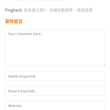
Pingback:
塑身課主題8：血糖指數續集 – 鳳頭蒼鷹
發佈留言
Comment
Enter
your
name
Enter
or
your
username
email
Enter
to
address
your