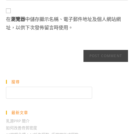
comment
to
website
comment
URL
在
瀏覽器
中儲存顯示名稱、電子郵件地址及個人網站網
(optional)
址，以供下次發佈留言時使用。
搜尋
搜
尋
最新文章
乳源PRP 簡介
如何改善骨質密度