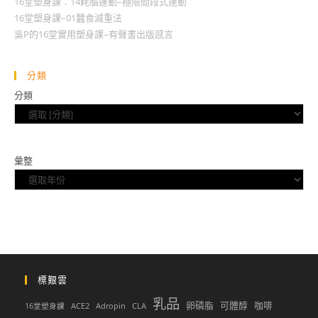
16堂塑身課：14耗脂運動–極限間段式運動
16堂塑身課–01蠶食減重法
吳P的16堂實用塑身課–有聲書出版感言
分類
分類
彙整
標艱雲
乳品
卵磷脂
可體醇
咖啡
16堂塑身課
ACE2
Adropin
CLA