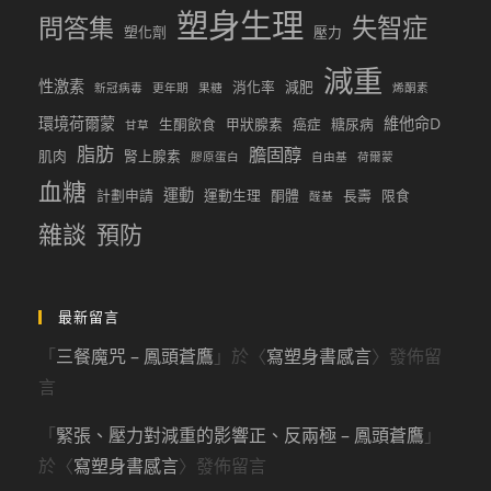
塑身生理
問答集
失智症
塑化劑
壓力
減重
性激素
消化率
減肥
新冠病毒
更年期
果糖
烯酮素
環境荷爾蒙
維他命D
生酮飲食
甲狀腺素
癌症
糖尿病
甘草
脂肪
膽固醇
肌肉
腎上腺素
膠原蛋白
自由基
荷爾蒙
血糖
運動
計劃申請
運動生理
酮體
長壽
限食
醛基
雜談
預防
最新留言
「
三餐魔咒 – 鳳頭蒼鷹
」於〈
寫塑身書感言
〉發佈留
言
「
緊張、壓力對減重的影響正、反兩極 – 鳳頭蒼鷹
」
於〈
寫塑身書感言
〉發佈留言