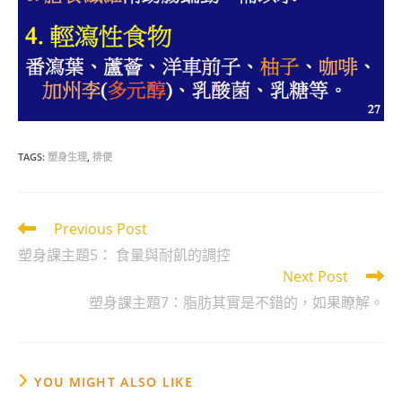
TAGS:
塑身生理
,
排便
Read
Previous Post
more
塑身課主題5： 食量與耐飢的調控
articles
Next Post
塑身課主題7：脂肪其實是不錯的，如果瞭解。
YOU MIGHT ALSO LIKE