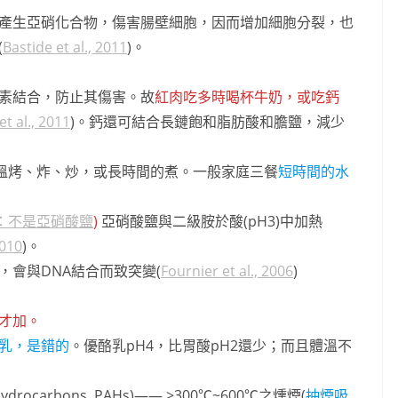
產生亞硝化合物，傷害腸壁細胞，因而增加細胞分裂，也
(
Bastide et al., 2011
)。
素結合，防止其傷害。故
紅肉吃多時喝杯牛奶，或吃鈣
et al., 2011
)。鈣還可結合長鏈飽和脂肪酸和膽鹽，減少
高溫烤、炸、炒，或長時間的煮。一般家庭三餐
短時間的水
：不是亞硝酸鹽
)
亞硝酸鹽與二級胺於酸(pH3)中加熱
2010
)。
，會與DNA結合而致突變(
Fournier et al., 2006
)
才加。
乳，是錯的
。優酪乳pH4，比胃酸pH2還少；而且體溫不
ic hydrocarbons, PAHs)—— >300℃~600℃之燻煙(
抽煙吸