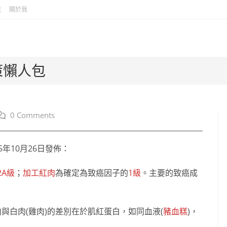
生
關於我
策懶人包
ost
0 Comments
omments:
年10月26日發佈：
2A級
；
加工紅肉
為確定為致癌因子的
1級
。主要的致癌成
紅肉與白肉(雞肉)的差別在於肌紅蛋白，如同血液(
豬血糕
)，