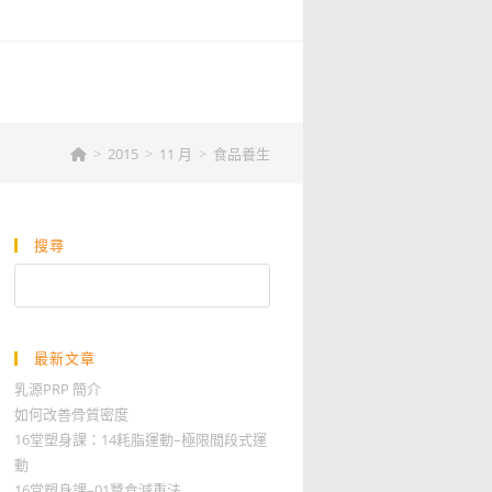
>
2015
>
11 月
>
食品養生
搜尋
搜
尋
最新文章
乳源PRP 簡介
如何改善骨質密度
16堂塑身課：14耗脂運動–極限間段式運
動
16堂塑身課–01蠶食減重法