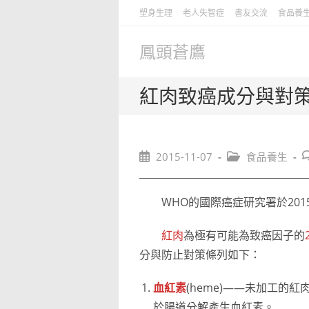
Skip
塑身生理
老人失智症
書友交流
食品養
to
content
鳳頭蒼鷹
紅肉致癌成分與對
Post
Post
P
2015-11-07
食品養生
published:
category:
c
WHO的國際癌症研究署於2015
紅肉
為極有可能為致癌因子的
分與防止對策條列如下：
血紅素
(heme)——未加工的
於腸道分解產生血紅素。