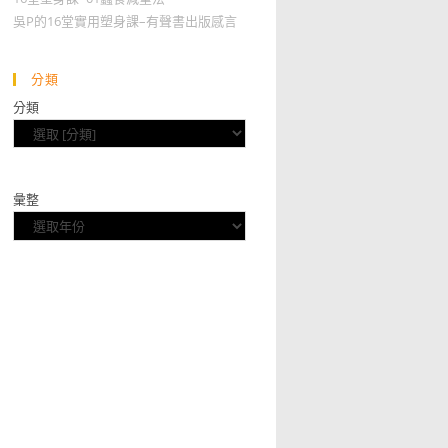
吳P的16堂實用塑身課–有聲書出版感言
分類
分類
彙整