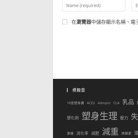
Enter
Ent
your
yo
name
em
在
瀏覽器
中儲存顯示名稱、電
or
ad
username
to
to
co
comment
標艱雲
乳品
16堂塑身課
ACE2
Adropin
CLA
塑身生理
失
塑化劑
壓力
減重
消化率
減肥
果糖
烯酮素