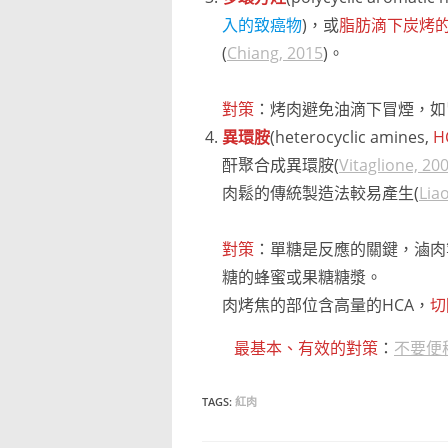
入的致癌物
)，或
脂肪滴下炭烤
(
Chiang, 2015
)。
對策
：烤肉避免油滴下冒煙，如
異環胺
(heterocyclic amines,
H
酐聚合成異環胺(
Vitaglione, 20
肉鬆的傳統製造法較易產生(
Liao
對策
：單糖是反應的關鍵，滷肉
糖的蜂蜜或果糖糖漿。
肉烤焦的部位含高量的HCA，
切
最基本、有效的對策
：
不要便
TAGS:
紅肉