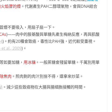
的火焰冒的煙
。代謝產生PAH二醇環氧物，會與DNA結合
冒煙不要吸入，用扇子扇一下。
CAs
)——肉中的胺基酸與單糖先產生梅納反應，再與肌酸
04
)。約有20種會致癌，毒性比PAH強，近代較受重視。
 et al., 2009
)。
等如要加糖，
用冰糖
。一般蔗糖會殘留單糖。千萬別用單
除焦肉
。煎肉剩的肉汁別捨不得，還拿來炒菜。
秘
。減少這些致癌物在大腸與腸細胞接觸的時間。