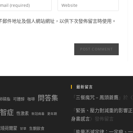
er
Enter
ur
your
ail
website
子郵件地址及個人網站網址，以供下次發佈留言時使用。
dress
URL
(optional)
mment
最新留言
問答集
「
三餐魔咒 – 鳳頭蒼鷹
」於〈
卵磷脂
可體醇
咖啡
「
緊張、壓力對減重的影響正、
智症
性激素
新冠病毒
更年期
身書感言
〉發佈留言
環境荷爾蒙
生酮飲食
甘草
「
能量不滅定律：一定瘦、一定