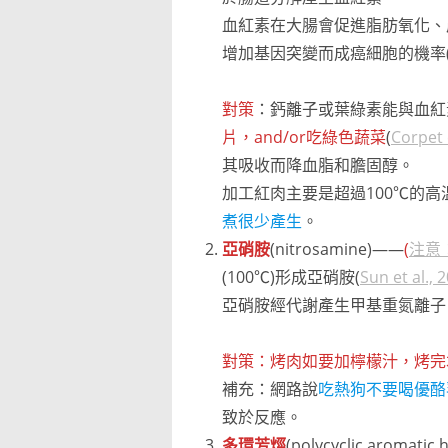
血紅素在大腸會促進脂肪氧化、
增加基因突變而成癌細胞的機率
對策
：鈣離子或葉綠素能與血紅
片，and/or吃綠色蔬菜
(
Corpet 
其吸收而降血脂和膽固醇。
加工紅肉主要是超過100℃的
煮很少產生
。
亞硝胺
(nitrosamine)——
(
注意
(100℃)形成亞硝胺(
Sun et al., 
亞硝胺經代謝產生甲基重氮離子
對策：烤肉如要加檸檬汁，烤完
補充：網路說
吃熱狗不要喝優酪
致於反應。
多環芳烴
(polycyclic aromat