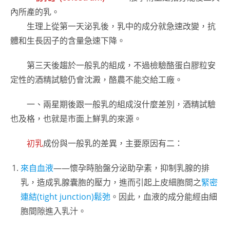
內所產的乳。
生理上從第一天泌乳後，乳中的成分就急速改變，抗
體和生長因子的含量急速下降。
第三天後趨於一般乳的組成，不過檢驗酪蛋白膠粒安
定性的酒精試驗仍會沈澱，酪農不能交給工廠。
一、兩星期後跟一般乳的組成沒什麼差別，酒精試驗
也及格，也就是市面上鮮乳的來源。
初乳
成份與一般乳的差異，主要原因有二：
來自血液
——懷孕時胎盤分泌助孕素，抑制乳腺的排
乳，造成乳腺囊胞的壓力，進而引起上皮細胞間之
緊密
連結(tight junction)鬆弛
。因此，血液的成分能經由細
胞間隙進入乳汁。