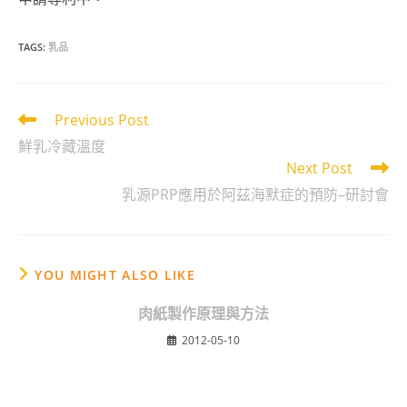
TAGS:
乳品
Read
Previous Post
more
鮮乳冷藏溫度
articles
Next Post
乳源PRP應用於阿茲海默症的預防–研討會
YOU MIGHT ALSO LIKE
肉紙製作原理與方法
2012-05-10