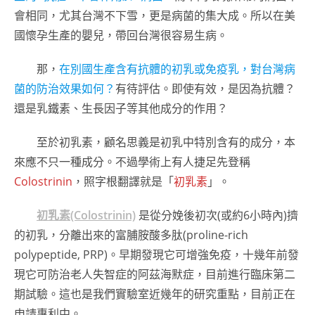
會相同，尤其台灣不下雪，更是病菌的集大成。所以在美
國懷孕生產的嬰兒，帶回台灣很容易生病。
那，
在別國生產含有抗體的初乳或免疫乳，對台灣病
菌的防治效果如何？
有待評估。即使有效，是因為抗體？
還是乳鐵素、生長因子等其他成分的作用？
至於初乳素，顧名思義是初乳中特別含有的成分，本
來應不只一種成分。不過學術上有人捷足先登稱
Colostrinin
，照字根翻譯就是「
初乳素
」。
初乳素(Colostrinin)
是從分娩後初次(或約6小時內)擠
的初乳，分離出來的富脯胺酸多肽(proline-rich
polypeptide, PRP)。早期發現它可增強免疫，十幾年前發
現它可防治老人失智症的阿茲海默症，目前進行臨床第二
期試驗。這也是我們實驗室近幾年的研究重點，目前正在
申請專利中。