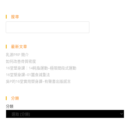
搜尋
搜
尋
最新文章
乳源PRP 簡介
如何改善骨質密度
16堂塑身課：14耗脂運動–極限間段式運動
16堂塑身課–01蠶食減重法
吳P的16堂實用塑身課–有聲書出版感言
分類
分類