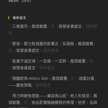
最新留言
「
三餐魔咒 – 鳳頭蒼鷹
」於〈
寫塑身書感言
〉發佈留
言
「
緊張、壓力對減重的影響正、反兩極 – 鳳頭蒼鷹
」
於〈
寫塑身書感言
〉發佈留言
「
能量不滅定律：一定瘦、一定胖 – 鳳頭蒼鷹
」於
〈
寫塑身書感言
〉發佈留言
「
限醣飲食-Atkins diet – 鳳頭蒼鷹
」於〈
減重計畫
——蠶食策略
〉發佈留言
「
用力時避免閉氣——兼談高山症、老人失智症 – 鳳
頭蒼鷹
」於〈
食品影響酸鹼體質的學理、迷思、及與