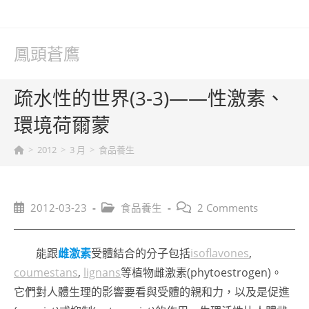
Skip
to
content
鳳頭蒼鷹
疏水性的世界(3-3)——性激素、
環境荷爾蒙
>
2012
>
3 月
>
食品養生
Post
Post
Post
2012-03-23
食品養生
2 Comments
published:
category:
comments:
能跟
雌激素
受體結合的分子包括
isoflavones
,
coumestans
,
lignans
等植物雌激素(phytoestrogen)。
它們對人體生理的影響要看與受體的親和力，以及是促進