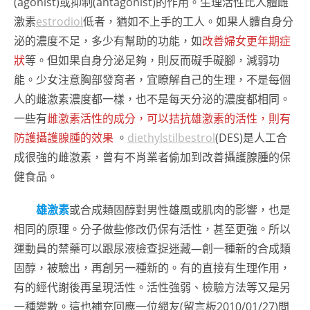
(agonist)或抑制(antagonist)的作用。生理活性比人體雌
激素
estrodiol
低者，猶如不上手的工人。如果人體自身分
泌的濃度不足，多少有幫助的功能，如
改善婦女更年期症
狀
等。但如果自身分泌足夠，則反而礙手礙腳，減弱功
能。少女注意胸部發育者，宜瞭解自己的生理，不是每個
人的雌激素濃度都一樣，也不是每天分泌的濃度都相同。
一些有
雌激素活性的成分，可以拮抗雄激素的活性，則有
防護攝護腺腫的效果
。
diethylstilbestrol
(DES)是人工合
成很強的雌激素，曾有不肖業者偷加到改善攝護腺腫的保
健食品。
雄激素
或合成類固醇對男性雄風或肌肉的影響，也是
相同的原理。分子做些修改仍保有活性，甚至更強。所以
運動員的禁藥可以跟尿液檢查捉迷藏—創一種新的合成類
固醇，被驗出，再創另一種新的。有的直接有生理作用，
有的經代謝後再呈現活性。活性強弱、檢驗方法等又是另
一種變數。這也補充回應一位網友(留言板2010/01/27)問