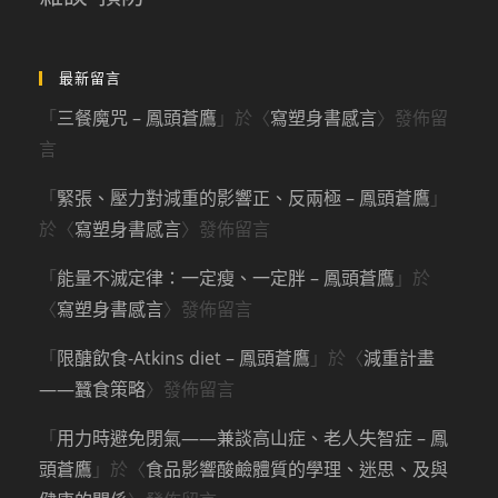
最新留言
「
三餐魔咒 – 鳳頭蒼鷹
」於〈
寫塑身書感言
〉發佈留
言
「
緊張、壓力對減重的影響正、反兩極 – 鳳頭蒼鷹
」
於〈
寫塑身書感言
〉發佈留言
「
能量不滅定律：一定瘦、一定胖 – 鳳頭蒼鷹
」於
〈
寫塑身書感言
〉發佈留言
「
限醣飲食-Atkins diet – 鳳頭蒼鷹
」於〈
減重計畫
——蠶食策略
〉發佈留言
「
用力時避免閉氣——兼談高山症、老人失智症 – 鳳
頭蒼鷹
」於〈
食品影響酸鹼體質的學理、迷思、及與