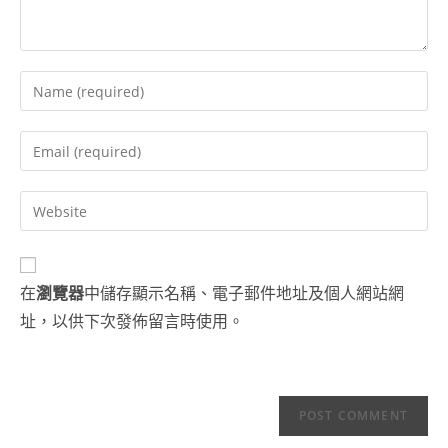
Enter
your
name
Enter
or
your
username
email
Enter
to
address
your
comment
to
website
comment
URL
在
瀏覽器
中儲存顯示名稱、電子郵件地址及個人網站網
(optional)
址，以供下次發佈留言時使用。