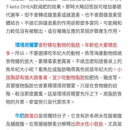
7-keto DHEA對減肥的效果。那時大略回答說可增加基礎
代謝率，但不會轉成雄激素或雌激素，也不會跟雄激素受
體結合。不過它與雄激素的作用卻那麼多雷同，可能親和
力較低沒有被驗出，或在複雜反應的某個步驟產生作用。
環境荷爾蒙
會貯積在動物的脂肪，年齡愈大累積愈
多
。所以，不要選擇吃年紀大的動物。魚等海產動物經過
食物鏈的放大，累積毒素更厲害。不過怎麼知道餐桌上的
魚年紀大小呢？看魚肚或脂肪略帶黃色就是年紀大的。
小
孩胸部有過大跡象者，宜少吃動物脂肪
如肥肉、雞皮等。
其實植物脂肪也會累積環境荷爾蒙，只是在食物鏈的初
階，較沒那麼嚴重。這是環境荷爾蒙充斥之下，高脂肪食
物的共業，麥當勞只是代罪羔羊。
牛奶
酪蛋白
是很獨特分子，它含有許多疏水性胺基酸
及脯胺酸。在胃腸被酵素分解釋出
疏水性小胜肽
，尤其是