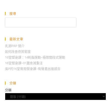
搜尋
搜
尋
最新文章
乳源PRP 簡介
如何改善骨質密度
16堂塑身課：14耗脂運動–極限間段式運動
16堂塑身課–01蠶食減重法
吳P的16堂實用塑身課–有聲書出版感言
分類
分類