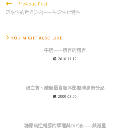
Read
Previous Post
more
疏水性的世界(3-2)——生理生化特性
articles
YOU MIGHT ALSO LIKE
牛奶——謊言的謊言
2010-11-12
蛋白質、醣類攝食順序影響胰島素分泌
2009-02-20
糖尿病逆轉勝的學理與DIY法——兼減重