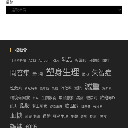
彙整
標艱雲
乳品
卵磷脂
可體醇
咖啡
16堂塑身課
ACE2
Adropin
CLA
塑身生理
問答集
失智症
塑化劑
壓力
減重
性激素
消化率
減肥
新冠病毒
更年期
果糖
烯酮素
環境荷爾蒙
維他命D
生酮飲食
甲狀腺素
癌症
糖尿病
甘草
脂肪
膽固醇
肌肉
腎上腺素
膠原蛋白
自由基
荷爾蒙
血糖
運動
計劃申請
運動生理
酮體
長壽
限食
醛基
雜談
預防