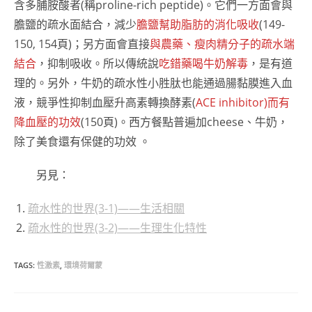
含多脯胺酸者(稱proline-rich peptide)。它們一方面會與
膽鹽的疏水面結合，減少
膽鹽幫助脂肪的消化吸收
(149-
150, 154頁)；另方面會直接
與農藥、瘦肉精分子的疏水端
結合
，抑制吸收。所以傳統說
吃錯藥喝牛奶解毒
，是有道
理的。另外，牛奶的疏水性小胜肽也能通過腸黏膜進入血
液，競爭性抑制血壓升高素轉換酵素(
ACE inhibitor)而有
降血壓的功效
(150頁)。西方餐點普遍加cheese、牛奶，
除了美食還有保健的功效 。
另見：
疏水性的世界(3-1)——生活相關
疏水性的世界(3-2)——生理生化特性
TAGS:
性激素
,
環境荷爾蒙