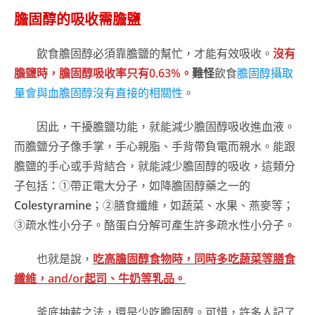
膽固醇的吸收需膽鹽
飲食膽固醇必須靠膽鹽的幫忙，才能有效吸收。
沒有
膽鹽時，膽固醇吸收率只有0.63%。
難怪
飲食
膽固醇攝取
量會與血膽固醇沒有直接的相關性
。
因此，干擾膽鹽功能，就能減少膽固醇吸收進血液。
而膽鹽分子像手掌，手心親脂、手背帶負電而親水。能跟
膽鹽的手心或手背結合，就能減少膽固醇的吸收，這類分
子包括：①帶正電大分子，如降膽固醇藥之一的
Colestyramine
；②膳食纖維，如蔬菜、水果、燕麥等；
③疏水性小分子。酪蛋白分解可產生許多疏水性小分子。
也就是說，
吃高膽固醇食物時，同時多吃蔬菜等膳食
纖維，and/or起司、牛奶等乳品。
釜底抽薪之法，還是少吃膽固醇。可惜，許多人記了