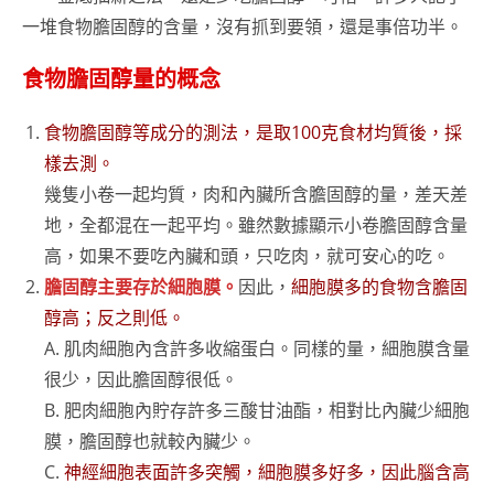
一堆食物膽固醇的含量，沒有抓到要領，還是事倍功半。
食物膽固醇量的概念
食物膽固醇等成分的測法，是取100克食材均質後，採
樣去測。
幾隻小卷一起均質，肉和內臟所含膽固醇的量，差天差
地，全都混在一起平均。雖然數據顯示小卷膽固醇含量
高，如果不要吃內臟和頭，只吃肉，就可安心的吃。
膽固醇主要存於細胞膜。
因此，
細胞膜多的食物含膽固
醇高；反之則低。
A. 肌肉細胞內含許多收縮蛋白。同樣的量，細胞膜含量
很少，因此膽固醇很低。
B. 肥肉細胞內貯存許多三酸甘油酯，相對比內臟少細胞
膜，膽固醇也就較內臟少。
C.
神經細胞表面許多突觸，細胞膜多好多，因此腦含高