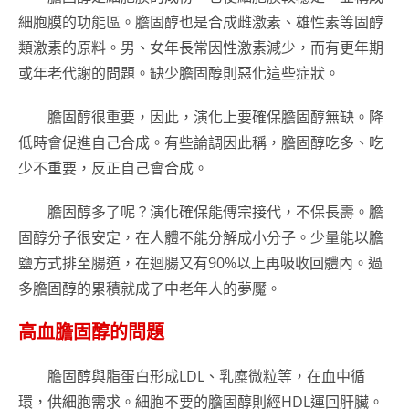
細胞膜的功能區。膽固醇也是合成雌激素、雄性素等固醇
類激素的原料。男、女年長常因性激素減少，而有更年期
或年老代謝的問題。缺少膽固醇則惡化這些症狀。
膽固醇很重要，因此，演化上要確保膽固醇無缺。降
低時會促進自己合成。有些論調因此稱，膽固醇吃多、吃
少不重要，反正自己會合成。
膽固醇多了呢？演化確保能傳宗接代，不保長壽。膽
固醇分子很安定，在人體不能分解成小分子。少量能以膽
鹽方式排至腸道，在迴腸又有90%以上再吸收回體內。過
多膽固醇的累積就成了中老年人的夢魘。
高血膽固醇的問題
膽固醇與脂蛋白形成LDL、乳糜微粒等，在血中循
環，供細胞需求。細胞不要的膽固醇則經HDL運回肝臟。