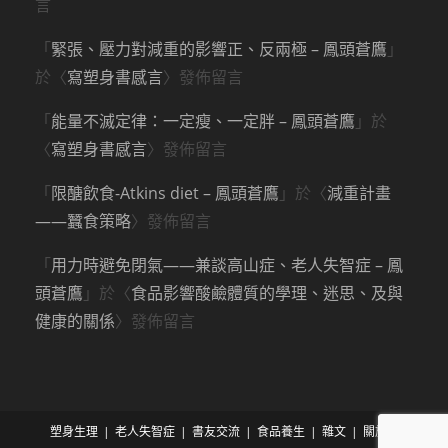
言
「
緊張、壓力對減重的影響正、反兩極 – 鳳頭蒼鷹
」
於〈
寫塑身書感言
〉發佈留言
「
能量不滅定律：一定瘦、一定胖 – 鳳頭蒼鷹
」於
〈
寫塑身書感言
〉發佈留言
「
限醣飲食-Atkins diet – 鳳頭蒼鷹
」於〈
減重計畫
——蠶食策略
〉發佈留言
「
用力時避免閉氣——兼談高山症、老人失智症 – 鳳
頭蒼鷹
」於〈
食品影響酸鹼體質的學理、迷思、及與
健康的關係
〉發佈留言
塑身生理
老人失智症
書友交流
食品養生
雜文
關於我