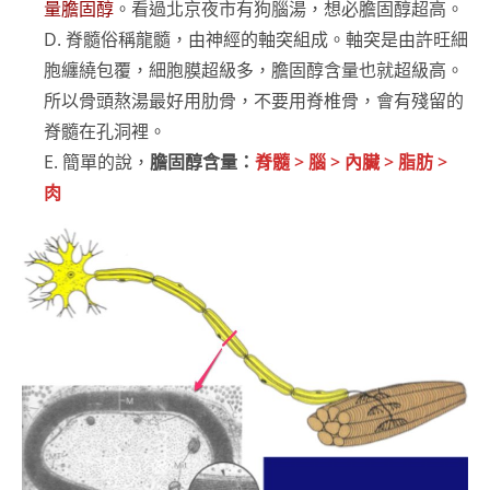
量膽固醇
。看過北京夜市有狗腦湯，想必膽固醇超高。
D. 脊髓俗稱龍髓，由神經的軸突組成。軸突是由許旺細
胞纏繞包覆，細胞膜超級多，膽固醇含量也就超級高。
所以骨頭熬湯最好用肋骨，不要用脊椎骨，會有殘留的
脊髓在孔洞裡。
E. 簡單的說，
膽固醇含量：
脊髓 > 腦 > 內臟 > 脂肪 >
肉