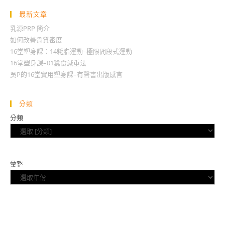
最新文章
乳源PRP 簡介
如何改善骨質密度
16堂塑身課：14耗脂運動–極限間段式運動
16堂塑身課–01蠶食減重法
吳P的16堂實用塑身課–有聲書出版感言
分類
分類
彙整