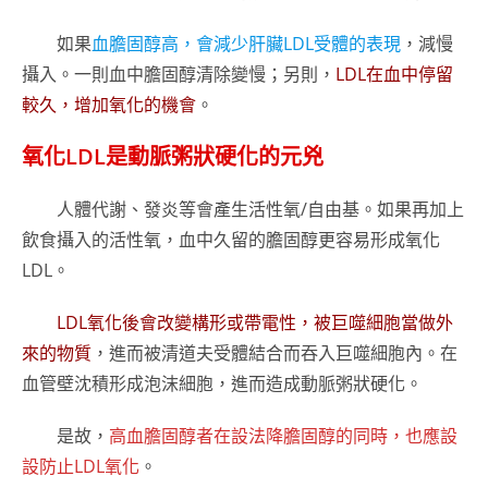
如果
血膽固醇高，會減少肝臟LDL受體的表現
，減慢
攝入。一則血中膽固醇清除變慢；另則，
LDL在血中停留
較久，增加氧化的機會
。
氧化LDL是動脈粥狀硬化的元兇
人體代謝、發炎等會產生活性氧/自由基。如果再加上
飲食攝入的活性氧，血中久留的膽固醇更容易形成氧化
LDL。
LDL氧化後會改變構形或帶電性，被巨噬細胞當做外
來的物質
，進而被清道夫受體結合而吞入巨噬細胞內。在
血管壁沈積形成泡沫細胞，進而造成動脈粥狀硬化。
是故，
高血膽固醇者在設法降膽固醇的同時，也應設
設防止LDL氧化
。