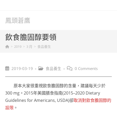
Skip
to
content
鳳頭蒼鷹
飲食膽固醇要領
>
2019
>
3 月
>
食品養生
Post
Post
Post
2019-03-19
食品養生
0 Comments
published:
category:
comments:
原本大家很重視飲食膽固醇的含量，建議每天少於
300 mg。2015年美國膳食指南(2015–2020 Dietary
Guidelines for Americans, USDA)卻
取消對飲食膽固醇的
設限
。