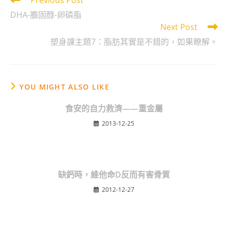
Previous Post
more
DHA-膽固醇-卵磷脂
articles
Next Post
塑身課主題7：脂肪其實是不錯的，如果瞭解。
YOU MIGHT ALSO LIKE
食安的自力救濟——重金屬
2013-12-25
缺鈣時，維他命D反而有害骨質
2012-12-27