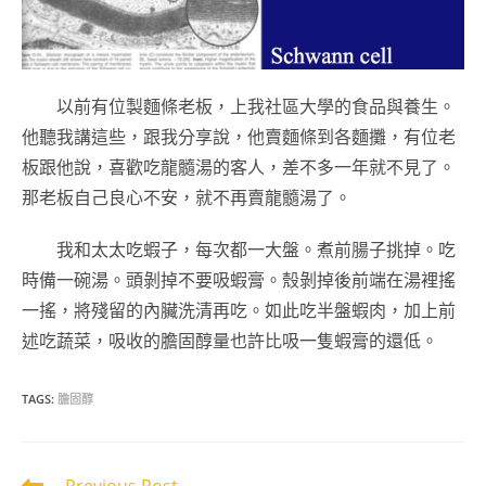
以前有位製麵條老板，上我社區大學的食品與養生。
他聽我講這些，跟我分享說，他賣麵條到各麵攤，有位老
板跟他說，喜歡吃龍髓湯的客人，差不多一年就不見了。
那老板自己良心不安，就不再賣龍髓湯了。
我和太太吃蝦子，每次都一大盤。煮前腸子挑掉。吃
時備一碗湯。頭剝掉不要吸蝦膏。殼剝掉後前端在湯裡搖
一搖，將殘留的內臟洗清再吃。如此吃半盤蝦肉，加上前
述吃蔬菜，吸收的膽固醇量也許比吸一隻蝦膏的還低。
TAGS:
膽固醇
Read