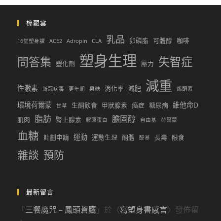
標艱雲
乳品
卵磷脂
可體醇
咖啡
16堂塑身課
ACE2
Adropin
CLA
塑身生理
問答集
失智症
塑化劑
壓力
減重
性激素
消化率
減肥
新冠病毒
更年期
果糖
烯酮素
環境荷爾蒙
維他命D
生酮飲食
甲狀腺素
癌症
糖尿病
甘草
脂肪
膽固醇
肌肉
腎上腺素
膠原蛋白
自由基
荷爾蒙
血糖
運動
計劃申請
運動生理
酮體
長壽
限食
醛基
雜談
預防
最新留言
「
三餐魔咒 – 鳳頭蒼鷹
」於〈
寫塑身書感言
〉發佈留