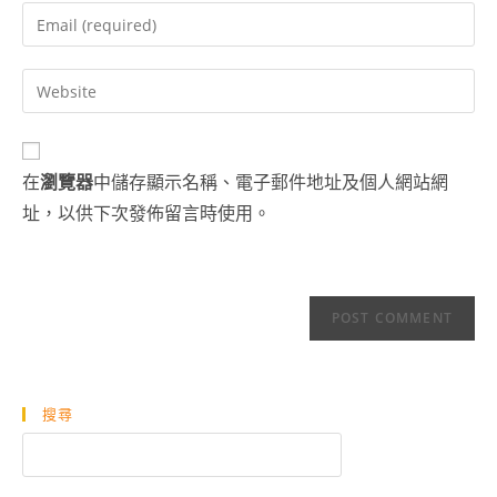
name
Enter
or
your
username
email
Enter
to
address
your
comment
to
website
comment
URL
在
瀏覽器
中儲存顯示名稱、電子郵件地址及個人網站網
(optional)
址，以供下次發佈留言時使用。
搜尋
搜
尋