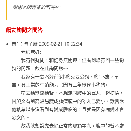
謝謝老師專業的回答^^”
網友詢問之問答
問1：包子麻
2009-02-21 10:52:34
老師您好:
我有個疑問，和健身無關連，但看到您有回一些狗
狗的問題，故在此詢問您~~
我家有一隻2公斤的小約克夏公狗，約1.5歲，單
睪，具正常的生殖能力（因有三隻後代小狗狗）
帶去給獸醫結紮，本想連同腹中的睪丸一起摘除，
因爬文看到高溫易變成腫瘤腹中的睪丸已變小，獸醫說
他執業以來沒看到有變成腫瘤的，且就是因有病變才會
發文的。
故我就想說先去除正常的那顆睪丸，腹中的暫不處