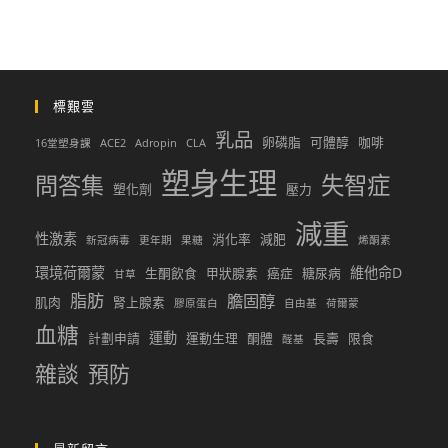
標艱雲
乳品
卵磷脂
可體醇
咖啡
16堂塑身課
ACE2
Adropin
CLA
塑身生理
問答集
失智症
塑化劑
壓力
減重
性激素
消化率
減肥
新冠病毒
更年期
果糖
烯酮素
環境荷爾蒙
維他命D
生酮飲食
甲狀腺素
癌症
糖尿病
甘草
脂肪
膽固醇
肌肉
腎上腺素
膠原蛋白
自由基
荷爾蒙
血糖
運動
計劃申請
運動生理
酮體
長壽
限食
醛基
雜談
預防