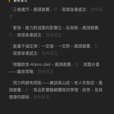
最新留言
「
三餐魔咒 – 鳳頭蒼鷹
」於〈
寫塑身書感言
〉發佈留
言
「
緊張、壓力對減重的影響正、反兩極 – 鳳頭蒼鷹
」
於〈
寫塑身書感言
〉發佈留言
「
能量不滅定律：一定瘦、一定胖 – 鳳頭蒼鷹
」於
〈
寫塑身書感言
〉發佈留言
「
限醣飲食-Atkins diet – 鳳頭蒼鷹
」於〈
減重計畫
——蠶食策略
〉發佈留言
「
用力時避免閉氣——兼談高山症、老人失智症 – 鳳
頭蒼鷹
」於〈
食品影響酸鹼體質的學理、迷思、及與
健康的關係
〉發佈留言