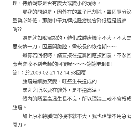
理，持續觀察是否有變大或變小的現象。
那我的問題是，因外在的睪子已割除，睪固酮分泌
量勢必降低，那腹中睪丸轉成腫瘤機會降低還是提高
嗎??
還是就如獸醫說的，轉化成腫瘤機率不大，不太需
要來這一刀，因屬開腹腔，需較長的恢復期～～
還有若回復時，請直接在這篇回應按回覆，不然回
應者會收不到老師的回覆喔～～～謝謝老師!!!!
答1：於2009-02-21 12:14:58回覆
腫瘤是細胞突變，旺盛生長造成的
睪丸之所以要在體外，是不適高溫。
體內的隱睪高溫生長不良，所以理論上較不會轉成
腫瘤。
加上原本轉腫瘤的機率就不大，我也建議不用急著
開刀。