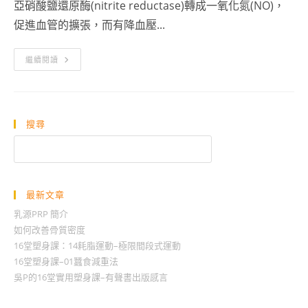
亞硝酸鹽還原酶(nitrite reductase)轉成一氧化氮(NO)，
促進血管的擴張，而有降血壓...
硝
繼續閱讀
酸
鹽
降
血
壓、
致
搜尋
癌
——
搜
天
使
尋
兼
魔
鬼？
最新文章
乳源PRP 簡介
如何改善骨質密度
16堂塑身課：14耗脂運動–極限間段式運動
16堂塑身課–01蠶食減重法
吳P的16堂實用塑身課–有聲書出版感言