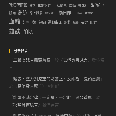
環境荷爾蒙
維他命D
生酮飲食
甲狀腺素
癌症
糖尿病
甘草
脂肪
膽固醇
肌肉
腎上腺素
膠原蛋白
自由基
荷爾蒙
血糖
運動
計劃申請
運動生理
酮體
長壽
限食
醛基
雜談
預防
最新留言
「
三餐魔咒 – 鳳頭蒼鷹
」於〈
寫塑身書感言
〉發佈留
言
「
緊張、壓力對減重的影響正、反兩極 – 鳳頭蒼鷹
」
於〈
寫塑身書感言
〉發佈留言
「
能量不滅定律：一定瘦、一定胖 – 鳳頭蒼鷹
」於
〈
寫塑身書感言
〉發佈留言
「
限醣飲食-Atkins diet – 鳳頭蒼鷹
」於〈
減重計畫