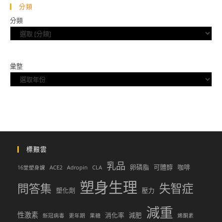
分類
分類
彙整
標艱雲
乳品
卵磷脂
可體醇
咖啡
16堂塑身課
ACE2
Adropin
CLA
塑身生理
問答集
失智症
塑化劑
壓力
減重
性激素
消化率
減肥
新冠病毒
更年期
果糖
烯酮素