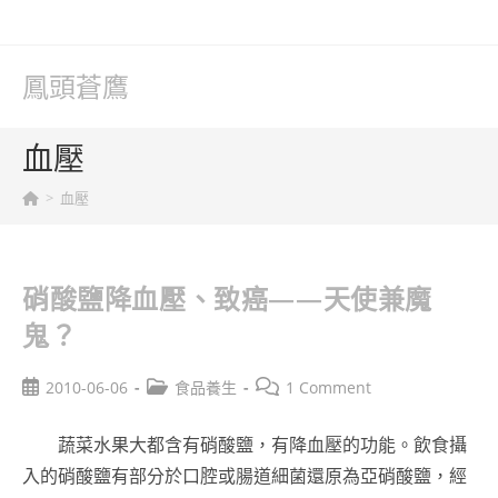
Skip
to
content
鳳頭蒼鷹
血壓
>
血壓
硝酸鹽降血壓、致癌——天使兼魔
鬼？
Post
Post
Post
2010-06-06
食品養生
1 Comment
published:
category:
comments:
蔬菜水果大都含有硝酸鹽，有降血壓的功能。飲食攝
入的硝酸鹽有部分於口腔或腸道細菌還原為亞硝酸鹽，經